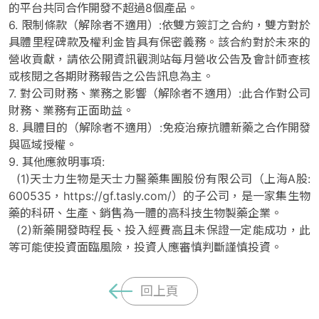
的平台共同合作開發不超過8個產品。
6. 限制條款（解除者不適用）:依雙方簽訂之合約，雙方對於
具體里程碑款及權利金皆具有保密義務。該合約對於未來的
營收貢獻，請依公開資訊觀測站每月營收公告及會計師查核
或核閱之各期財務報告之公告訊息為主。
7. 對公司財務、業務之影響（解除者不適用）:此合作對公司
財務、業務有正面助益。
8. 具體目的（解除者不適用）:免疫治療抗體新藥之合作開發
與區域授權。
9. 其他應敘明事項:
(1)天士力生物是天士力醫藥集團股份有限公司（上海A股:
600535，https://gf.tasly.com/）的子公司，是一家集生物
藥的科研、生產、銷售為一體的高科技生物製藥企業。
(2)新藥開發時程長、投入經費高且未保證一定能成功，此
等可能使投資面臨風險，投資人應審慎判斷謹慎投資。
回上頁