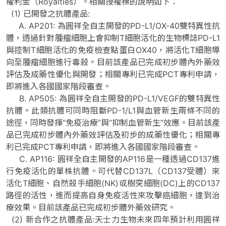
權利金（Royalties）。相關授權標的說明如下：
(1) 已開發之抗體產品:
A. AP201: 為圓祥全自主開發的PD-L1/OX-40雙特異性抗
體，透過針對腫瘤細胞上會抑制T細胞活化的生物標誌PD-L1
與控制T細胞活化的免疫檢查點蛋白OX40，將活化T細胞導
向至腫瘤細胞進行毒殺。目前該產品已完成初步體內外藥效
評估及成藥性優化與開發；相關專利已完成PCT專利申請，
即將進入各國國家階段審查。
B. AP505: 為圓祥全自主開發的PD-L1/VEGF的雙特異性
抗體。此類抗體可同時阻斷PD-1/L1與血管新生兩條不同的
途徑，同時發揮“免疫治療”與“抑制血管新生”效應。目前該產
品已完成初步體內外藥效評估及初步的成藥性優化；相關專
利已完成PCT專利申請，即將進入各國國家階段審查。
C. AP116: 圓祥全自主開發的AP116是一種透過CD137進
行免疫活化的單株抗體。可代替CD137L（CD137受體）來
活化T細胞、自然殺手細胞(NK)或樹突細胞(DC)上的CD137
路徑的活性，進而提高自身免疫活性來攻擊癌細胞，達到治
療效果。目前該產品已完成初步體外藥效研究。
(2) 新合作之抗體產品:天士力生物未來四年預計利用圓祥