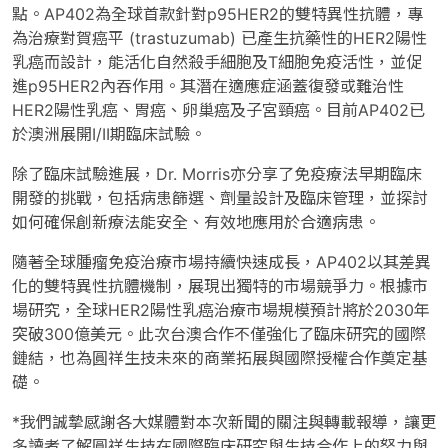
點。AP402為全球首款針對p95HER2的雙特異性抗體，專
為治療對賀癌平 (trastuzumab) 已產生抗藥性的HER2陽性
乳癌而設計，能活化自然殺手細胞及T細胞免疫活性，並促
進p95HER2內吞作用。其潛在適應症涵蓋復發或難治性
HER2陽性乳癌、胃癌、卵巢癌及子宮頸癌。目前AP402已
於澳洲展開I/II期臨床試驗。
除了臨床試驗進展，Dr. Morris亦分享了免疫療法早期臨床
開發的挑戰，包括病患篩選、劑量設計及臨床管理，並探討
如何確保創新療法能安全、有效地應用於合適病患。
隨著全球腫瘤免疫治療市場持續快速成長，AP402以其差異
化的雙特異性抗體機制，展現出獨特的市場競爭力。根據市
場研究，全球HER2陽性乳癌治療市場規模預計將於2030年
突破300億美元。此次台澳合作不僅強化了臨床研究的國際
鏈結，也為圓祥生技未來的商業拓展與國際授權合作奠定基
礎。
*我們誠摯感謝各大媒體對本次新聞的關注與轉載報導，讓更
多讀者了解圓祥生技在國際臨床研究與生技合作上的努力與